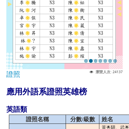
24137
瀏覽人次:
證照
應用外語系證照英雄榜
英語類
證照名稱
分數/
級數
姓名
黃
🌟驊、武