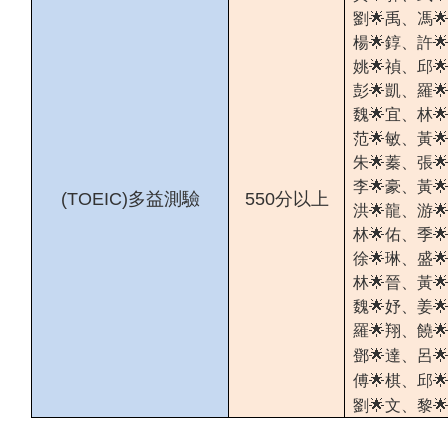
劉🌟禹、馮
楊🌟錞、許
姚🌟禎、邱
彭🌟凱、羅
魏🌟宜、林
范🌟敏、黃
朱🌟蓁、張
李🌟豪、黃
(TOEIC)多益測驗
550分以上
洪🌟龍、游
林🌟佑、季
徐🌟琳、盛
林🌟晉、黃
魏🌟妤、姜
羅🌟翔、饒
、
鄧
🌟
達
呂

、
邱
傅
🌟
棋
劉🌟文
、
黎