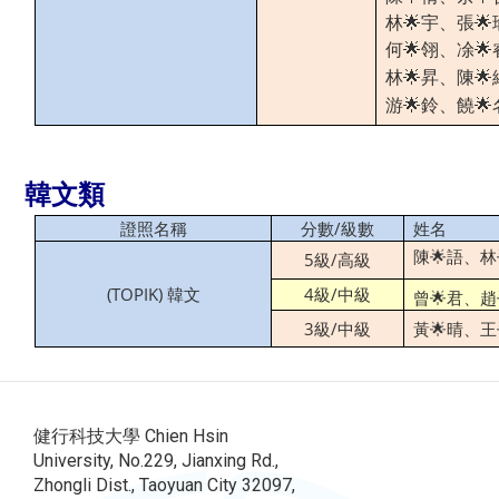
林🌟宇、張🌟
何🌟翎、凃
🌟
、
林
🌟
昇
陳
🌟
、
饒
游
🌟
鈴
🌟
韓文類
證照名稱
分數/級數
姓名
陳🌟語、林
5級/高級
(TOPIK) 韓文
4級/中級
曾🌟君、趙
3級/中級
黃🌟晴、王
健行科技大學 Chien Hsin
University, No.229, Jianxing Rd.,
Zhongli Dist., Taoyuan City 32097,