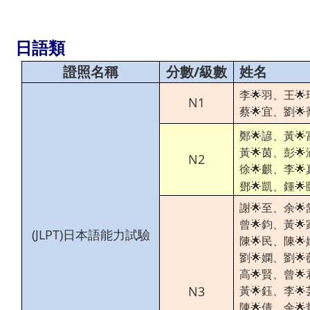
日語類
證照名稱
分數/級數
姓名
李🌟羽、王🌟
N1
蔡🌟宜、劉🌟
鄭🌟諺、黃🌟
黃🌟茵、彭🌟
N2
徐🌟麒、
李
🌟
鄧
、
鍾
🌟
凱
🌟
謝🌟至、余🌟
曾🌟鈞、黃🌟
(JLPT)日本語能力試驗
陳🌟民、陳🌟
劉🌟嫻、劉🌟
高🌟賢、曾🌟
N3
黃🌟鈺、李🌟
陳🌟倩、余🌟