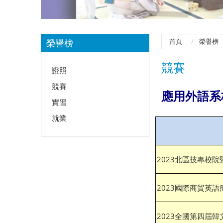
:::
榮譽榜
首頁
榮譽榜
競賽
證照
競賽
應用外語系
實習
就業
2023北區技專校
2023國際商貿英語
2023全國第四屆韓