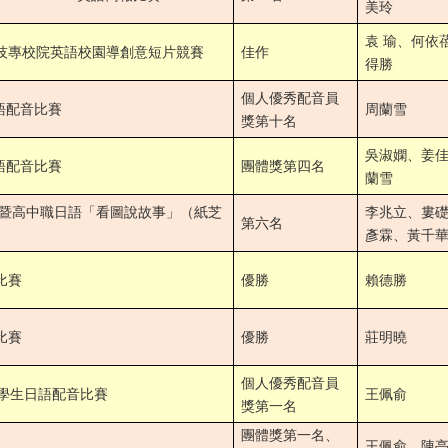
美玲
袁 瑜、何依
技專校院英語校園導創意短片競賽
佳作
得勝
個人優秀配音員
語配音比賽
周蘭雪
獎第十名
吳淑嫻、姜
語配音比賽
團體獎第四名
蘭雪
暨高中職日語「看圖說故事」（紙芝
李兆立、婁
第六名
彥霖、黃千
比賽
優勝
賴德勝
比賽
優勝
莊明曉
個人優秀配音員
學生日語配音比賽
王佩俞
獎第一名
團體獎第一名、
王佩俞、陳