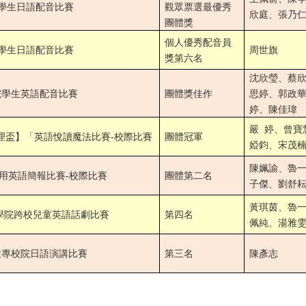
學生日語配音比賽
觀眾票選最優秀
欣庭、張乃
團體獎
個人優秀配音員
學生日語配音比賽
周世旗
獎第六名
沈欣瑩、蔡
院學生英語配音比賽
團體獎佳作
思婷、郭政
婷、陳佳瑋
嚴 婷、曾寶
校際比賽
理盃】「英語悅讀魔法比賽-
團體冠軍
婭鈞、宋茂
陳姵諭、魯
校際比賽
用英語簡報比賽-
團體第二名
子傑、劉舒
黃琪茵、魯
學院跨校兒童英語話劇比賽
第四名
佩純、湯雅
大專校院日語演講比賽
第三名
陳彥志