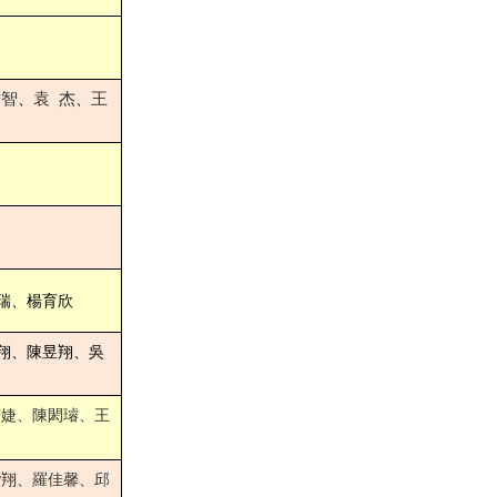
韋智
袁 杰
王
、
、
瑞、楊育欣
翔、陳昱翔、吳
若婕、陳閎璿、王
修
楷翔、羅佳馨、邱