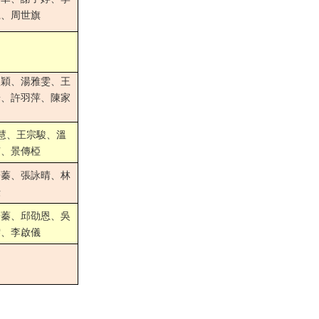
仁、周世旗
欣穎、湯雅雯、王
華、許羽萍、陳家
慧、王宗駿、溫
楠、景傳椏
一蓁、張詠晴、林
耘
一蓁、邱劭恩、吳
雯、李啟儀