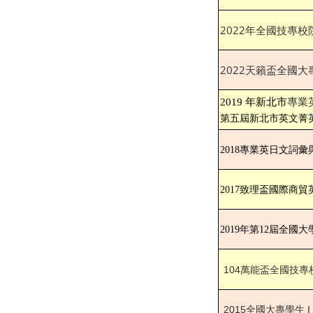
2022年全國技專
2022天籟盃全國
專業
2019
年新北市
第五屆新北市英文菁
2018
專業英日文詞彙
2017
致理盃國際商貿
2019
年第12屆全國大
104
萬能盃全國技專
2015
全國大專學生 I S