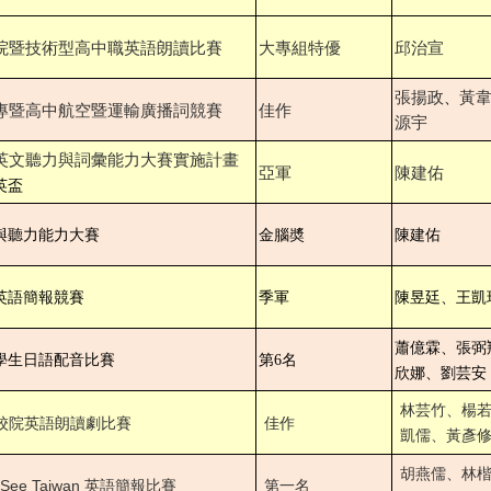
校院暨技術型高中職英語朗讀比賽
大專組特優
邱治宣
張揚政
黃
、
大專暨高中航空暨運輸廣播詞競賽
佳作
源宇
英文聽力與詞彙能力大賽實施計畫
亞軍
陳建佑
英盃
與聽力能力大賽
金腦奬
陳建佑
英語簡報競賽
季軍
陳昱廷、王凱
蕭億霖、張弼
學生日語配音比賽
第6名
欣娜、劉芸安
林芸竹、楊
校院英語朗讀劇比賽
佳作
凱儒、黃彥
胡燕儒、林
英語簡報比賽
ee Taiwan
第一名