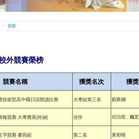
競賽
校外競賽
榮榜
競賽名稱
獲獎名次
獲獎
院暨技術型高中職日語朗讀比賽
大專組第三名
劉斯嫻
邱治宣
簡報競賽 大專應英(外)組
佳作
、魏芷
文字競賽 書寫組
第二名
黃郁晴