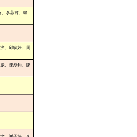
蓓、李蕙君、賴
佳汶、邱毓婷、周
礎崴、陳彥鈞、陳
華
亭聿、謝子婷、李