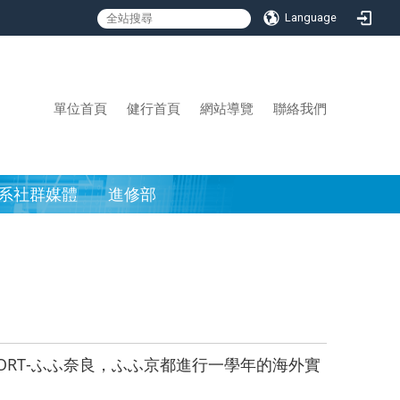
Language
:::
單位首頁
健行首頁
網站導覽
聯絡我們
系社群媒體
進修部
ESORT-ふふ奈良，ふふ京都進行一學年的海外實