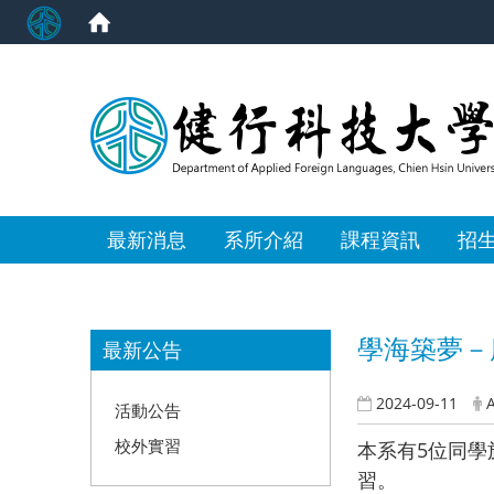
:::
最新消息
系所介紹
課程資訊
招
:::
學海築夢－
最新公告
2024-09-11
活動公告
校外實習
​本系有5位同學
習。