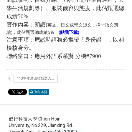
學生活規劃等）、服裝儀容與態度，此佔甄選總
成績50%
實作內容：朗讀(
英文、日文或韓文短文，擇一語文朗
，此佔甄選總成績5%
(點我下載)
讀)
注意事項：應試時請務必攜帶「身份證」，以利
檢核身分。
聯絡窗口：應用外語系系辦 分機#7900
113學年度四技甄選入學面試實作公告.docx
列印本頁
健行科技大學 Chien Hsin
University, No.229, Jianxing Rd.,
Zhongli Dist., Taoyuan City 32097,