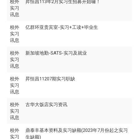
校外
昇恒昌113年2月实习生招募开始囉！
实习
讯息
校外
亿群环亚贵宾室-实习+工读+毕业生
实习
讯息
校外
新加坡地勤-SATS-实习及就业
实习
讯息
校外
昇恒昌11207期实习职缺
实习
讯息
校外
古华大饭店实习资讯
实习
讯息
校外
鼎泰丰基本资料及实习缺额(2023年7月份起之实习
实习
生缺额)