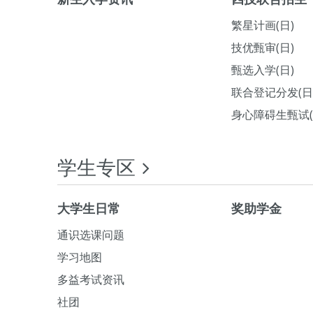
繁星计画(日)
技优甄审(日)
甄选入学(日)
联合登记分发(日
身心障碍生甄试(
学生专区
大学生日常
奖助学金
通识选课问题
学习地图
多益考试资讯
社团