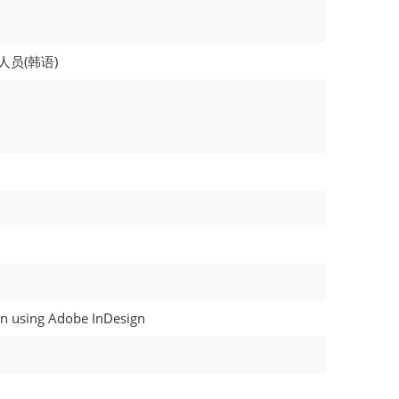
员(韩语)
ion using Adobe InDesign