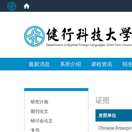
:::
最新消息
系所介绍
课程资讯
招
:::
证照
研究计画
期刊论文
发照单位
研讨会论文
Chinese Enterpri
专书