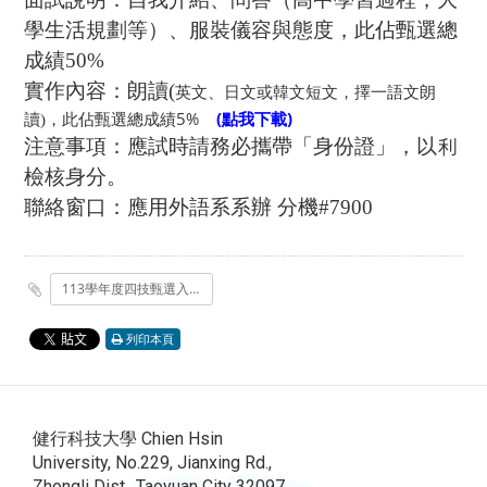
學生活規劃等）、服裝儀容與態度，此佔甄選總
成績50%
實作內容：朗讀(
英文、日文或韓文短文，擇一語文朗
，此佔甄選總成績5%
(點我下載)
讀)
注意事項：應試時請務必攜帶「身份證」，以利
檢核身分。
聯絡窗口：應用外語系系辦 分機#7900
113學年度四技甄選入學面試實作公告.docx
列印本頁
健行科技大學 Chien Hsin
University, No.229, Jianxing Rd.,
Zhongli Dist., Taoyuan City 32097,