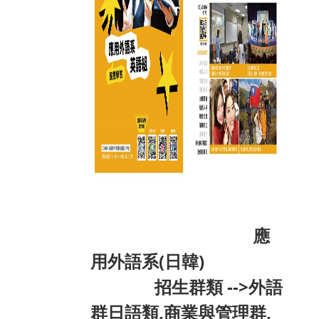
應
用外語系(日韓)
招生群類 -->外語
群日語類,商業與管理群,