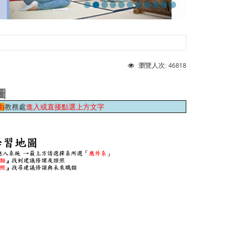
46818
瀏覽人次:
圖
由
教務處
進入
或直接點選上方文字