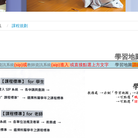
訊
課程規劃
學習地
(sip)或
(aip)進入
或直接點選上方文字
學習地圖
請
資訊系統
教師資訊系統