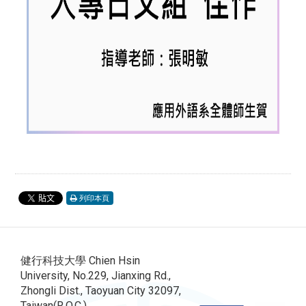
列印本頁
健行科技大學 Chien Hsin
University, No.229, Jianxing Rd.,
Zhongli Dist., Taoyuan City 32097,
Taiwan(R.O.C.)