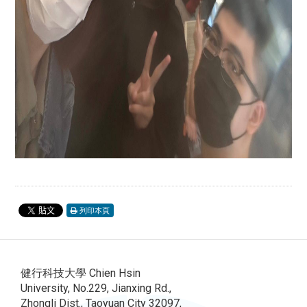
列印本頁
健行科技大學 Chien Hsin
University, No.229, Jianxing Rd.,
Zhongli Dist., Taoyuan City 32097,