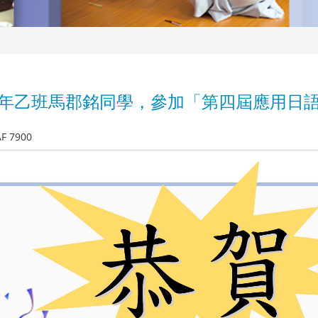
三年乙班馬郡銘同學，參加「第四屆應用日
AF 7900