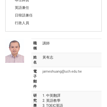
英語兼任
日韓語兼任
行政人員
職
講師
稱
姓
黃有志
名
電
jameshuang@uch.edu.tw
子
郵
件
研
1. 中英翻譯
究
2. 英語教學
專
3. TOEIC英語