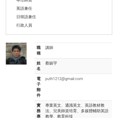
英語兼任
日韓語兼任
行政人員
職
講師
稱
姓
蔡鎮宇
名
電
puth1212@gmail.com
子
郵
件
實
專業英文、通識英文、英語教材教
務
法、兒美師資培育、多媒體輔助英語
專
教學、教育科技