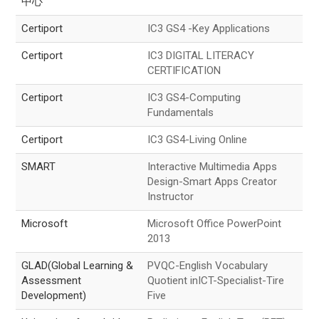
中心
Certiport
IC3 GS4 -Key Applications
Certiport
IC3 DIGITAL LITERACY
CERTIFICATION
Certiport
IC3 GS4-Computing
Fundamentals
Certiport
IC3 GS4-Living Online
SMART
Interactive Multimedia Apps
Design-Smart Apps Creator
Instructor
Microsoft
Microsoft Office PowerPoint
2013
GLAD(Global Learning &
PVQC-English Vocabulary
Assessment
Quotient inICT-Specialist-Tire
Development)
Five