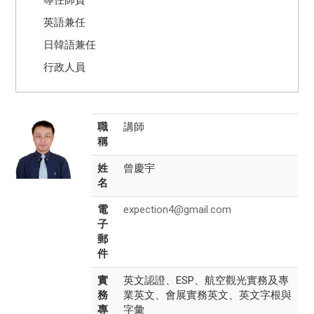
英語兼任
日韓語兼任
行政人員
職
講師
稱
姓
曾慶宇
名
電
expection4@gmail.com
子
郵
件
實
英文認證、ESP、航空觀光實務及專
務
業英文、會展實務英文、英文字根與
專
字彙