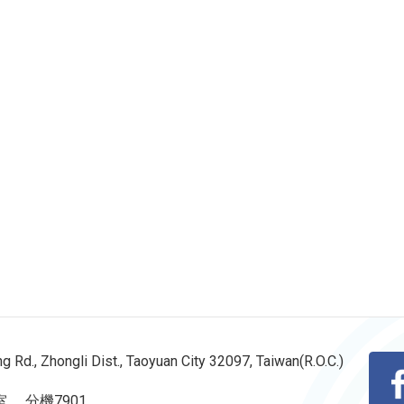
d., Zhongli Dist., Taoyuan City 32097, Taiwan(R.O.C.)
室 分機7901